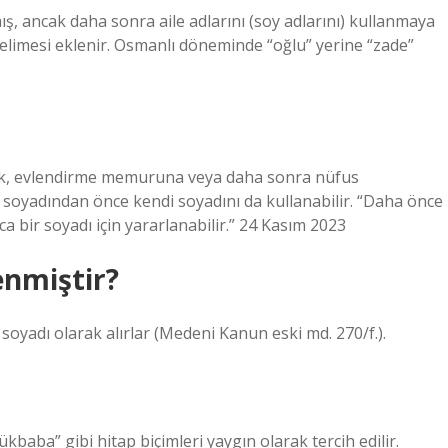
ış, ancak daha sonra aile adlarını (soy adlarını) kullanmaya
kelimesi eklenir. Osmanlı döneminde “oğlu” yerine “zade”
ncak, evlendirme memuruna veya daha sonra nüfus
soyadından önce kendi soyadını da kullanabilir. “Daha önce
ca bir soyadı için yararlanabilir.” 24 Kasım 2023
enmiştir?
ı soyadı olarak alırlar (Medeni Kanun eski md. 270/f.).
kbaba” gibi hitap biçimleri yaygın olarak tercih edilir.