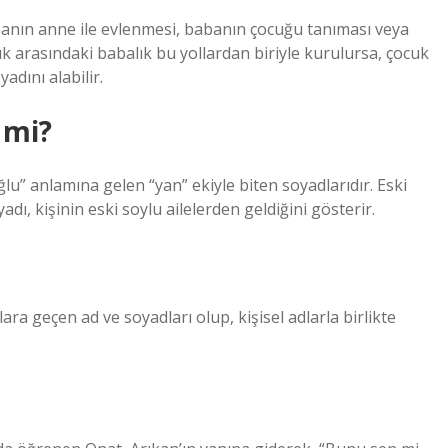
banın anne ile evlenmesi, babanın çocuğu tanıması veya
uk arasındaki babalık bu yollardan biriyle kurulursa, çocuk
adını alabilir.
 mi?
u” anlamına gelen “yan” ekiyle biten soyadlarıdır. Eski
dı, kişinin eski soylu ailelerden geldiğini gösterir.
ara geçen ad ve soyadları olup, kişisel adlarla birlikte