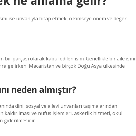
ek ne anlama gelir?
 resmi ise ünvanıyla hitap etmek, o kimseye önem ve değer
 bir parçası olarak kabul edilen isim. Genellikle bir aile ismi
sonra gelirken, Macaristan ve birçok Doğu Asya ülkesinde
ını neden almıştır?
anında dini, sosyal ve ailevi unvanları taşımalarından
 kaldırılması ve nüfus işlemleri, askerlik hizmeti, okul
ın giderilmesidir.