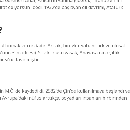
da öğrenen Onat, Arıkan’ın yanına giderek, “Bunu sen mi
fat ediyorsun” dedi. 1932’de başlayan dil devrimi, Atatürk
?
kullanmak zorundadır. Ancak, bireyler yabancı ırk ve ulusal
’nun 3. maddesi). Söz konusu yasak, Anayasa’nın eşitlik
esi’ne taşınmıştır.
in M.Ö.’de kaydedildi. 2582’de Çin’de kullanılmaya başlandı ve
ı Avrupa’daki nüfus arttıkça, soyadları insanları birbirinden