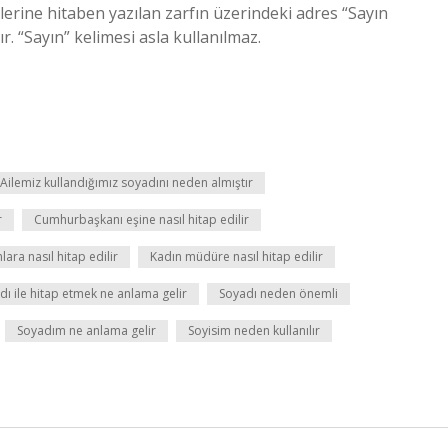
 eşlerine hitaben yazılan zarfın üzerindeki adres “Sayın
“Sayın” kelimesi asla kullanılmaz.
Ailemiz kullandığımız soyadını neden almıştır
r
Cumhurbaşkanı eşine nasıl hitap edilir
lara nasıl hitap edilir
Kadın müdüre nasıl hitap edilir
dı ile hitap etmek ne anlama gelir
Soyadı neden önemli
Soyadım ne anlama gelir
Soyisim neden kullanılır