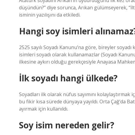
Atatürk soyadını Arıkan’ın uydurduğunu ilk kez ora
düşündün?” diye sorunca, Arıkan gülümseyerek, “İlti
isminin yazılışını da etkiledi.
Hangi soy isimleri alınamaz
2525 sayılı Soyadı Kanunu’na göre, bireyler soyadı 
isimleri soyadı olarak kullanamazlar (Soyadı Kanunu
ilkesine aykırı olduğu gerekçesiyle Anayasa Mahkem
İlk soyadı hangi ülkede?
Soyadları ilk olarak nüfus sayımını kolaylaştırmak iç
bu fikir kısa sürede dünyaya yayıldı. Orta Çağ’da Bat
ayırmak için kullanıldı.
Soy isim nereden gelir?