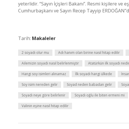
yeterlidir. “Sayın İçişleri Bakanı”. Resmi kişilere ve
Cumhurbaşkanı ve Sayın Recep Tayyip ERDOĞAN”dır. 
Tarih:
Makaleler
2 soyadı olur mu
Adı hanım olan birine nasıl hitap edilir
Ailemizin soyadı nasıl belirlenmiştir
Atatürkün ilk soyadı nedi
Hangi soy isimleri alınamaz
İlk soyadı hangi ülkede
İnsan
Soy isim nereden gelir
Soyad neden babadan gelir
Soya
Soyadı neye göre belirlenir
Soyadı oğlu ile biten ermeni mi
Valinin eşine nasıl hitap edilir