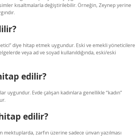
imler kısaltmalarla değiştirilebilir. Örneğin, Zeynep yerine
gındır.
lir?
netici” diye hitap etmek uygundur. Eski ve emekli yöneticilere
elgelerde veya ad ve soyad kullanıldığında, eski/eski
itap edilir?
ar uygundur. Evde çalışan kadınlara genellikle “kadın”
ur.
itap edilir?
an mektuplarda, zarfın üzerine sadece ünvan yazılması