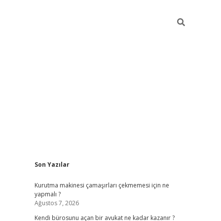
Sidebar
Son Yazılar
tulipbet giriş adresi
elexbett.ne
Kurutma makinesi çamaşırları çekmemesi için ne
yapmalı ?
Ağustos 7, 2026
Kendi bürosunu açan bir avukat ne kadar kazanır ?