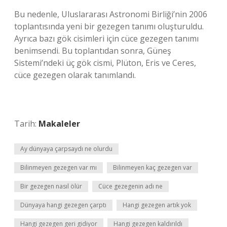
Bu nedenle, Uluslararası Astronomi Birliği’nin 2006
toplantısında yeni bir gezegen tanımı oluşturuldu.
Ayrıca bazı gök cisimleri için cüce gezegen tanımı
benimsendi. Bu toplantıdan sonra, Güneş
Sistemi’ndeki üç gök cismi, Plüton, Eris ve Ceres,
cüce gezegen olarak tanımlandı.
Tarih:
Makaleler
Ay dünyaya çarpsaydı ne olurdu
Bilinmeyen gezegen var mı
Bilinmeyen kaç gezegen var
Bir gezegen nasıl ölür
Cüce gezegenin adı ne
Dünyaya hangi gezegen çarptı
Hangi gezegen artık yok
Hangi gezegen geri gidiyor
Hangi gezegen kaldırıldı