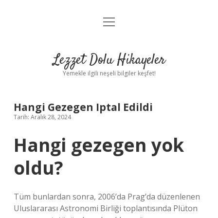
menüyü
Anasayfa
aç
Gizlilik Politikası
Lezzet Dolu Hikayeler
Yasal Uyarı
Yemekle ilgili neşeli bilgiler keşfet!
Hakkımızda
Hangi Gezegen Iptal Edildi
Tarih: Aralık 28, 2024
Hangi gezegen yok
oldu?
Tüm bunlardan sonra, 2006’da Prag’da düzenlenen
Uluslararası Astronomi Birliği toplantısında Plüton