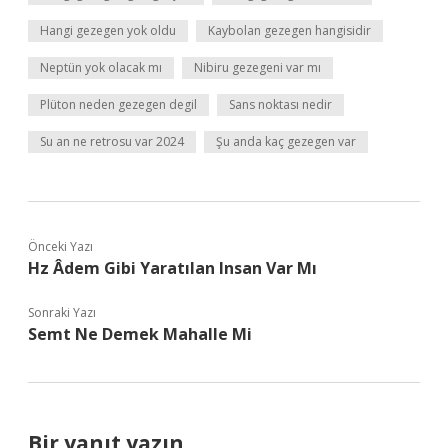
Hangi gezegen yok oldu
Kaybolan gezegen hangisidir
Neptün yok olacak mı
Nibiru gezegeni var mı
Plüton neden gezegen degil
Sans noktası nedir
Su an ne retrosu var 2024
Şu anda kaç gezegen var
Önceki Yazı
Hz Âdem Gibi Yaratılan Insan Var Mı
Sonraki Yazı
Semt Ne Demek Mahalle Mi
Bir yanıt yazın