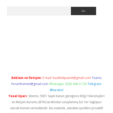
Arama
t.net
Reklam ve İletişim:
E-mail:
backlinkpaneli@gmail.com
Teams:
forumhizmeti@gmail.com
Whatsapp: 0262 606 0 726
Telegram:
@karabul
Yasal Uyarı:
Sitemiz, 5651 Sayılı Kanun gereğince Bilgi Teknolojileri
ve İletişim Kurumu (BTK) tarafından onaylanmış bir Yer Sağlayıcı
olarak hizmet vermektedir. Bu nedenle, sitedeki içerikleri proaktif