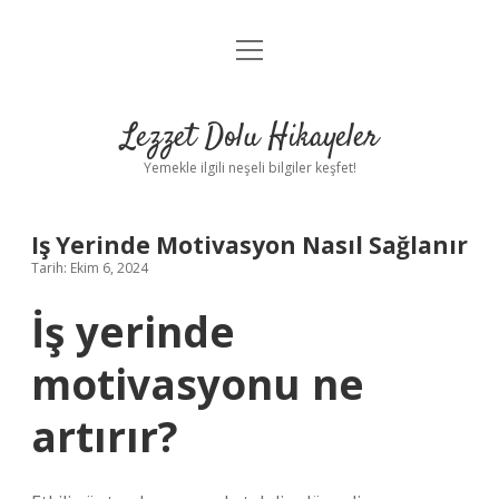
menüyü
Anasayfa
aç
Gizlilik Politikası
Lezzet Dolu Hikayeler
Yasal Uyarı
Yemekle ilgili neşeli bilgiler keşfet!
Hakkımızda
Iş Yerinde Motivasyon Nasıl Sağlanır
Tarih: Ekim 6, 2024
İş yerinde
motivasyonu ne
artırır?