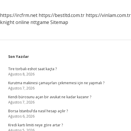
https://ircfrm.net
https://bestltd.com.tr
https://vinlam.com.tr
knight online
nttgame
Sitemap
Sidebar
Son Yazılar
Tire torbalı eshot saat kaçta ?
Ağustos 8, 2026
Kurutma makinesi çamaşırları çekmemesi için ne yapmalı ?
Ağustos 7, 2026
Kendi bürosunu açan bir avukat ne kadar kazanır ?
Ağustos 7, 2026
Borsa İstanbul’da nasıl hesap açılır ?
Ağustos 6, 2026
Kredi kartı limiti neye göre artar ?
Ağustos 5, 2026