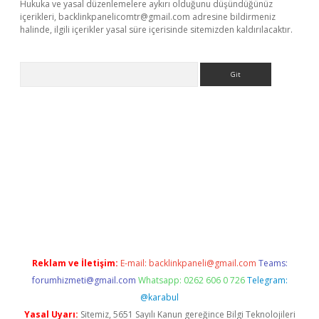
Hukuka ve yasal düzenlemelere aykırı olduğunu düşündüğünüz
içerikleri,
backlinkpanelicomtr@gmail.com
adresine bildirmeniz
halinde, ilgili içerikler yasal süre içerisinde sitemizden kaldırılacaktır.
Arama
t.net
Reklam ve İletişim:
E-mail:
backlinkpaneli@gmail.com
Teams:
forumhizmeti@gmail.com
Whatsapp: 0262 606 0 726
Telegram:
@karabul
Yasal Uyarı:
Sitemiz, 5651 Sayılı Kanun gereğince Bilgi Teknolojileri