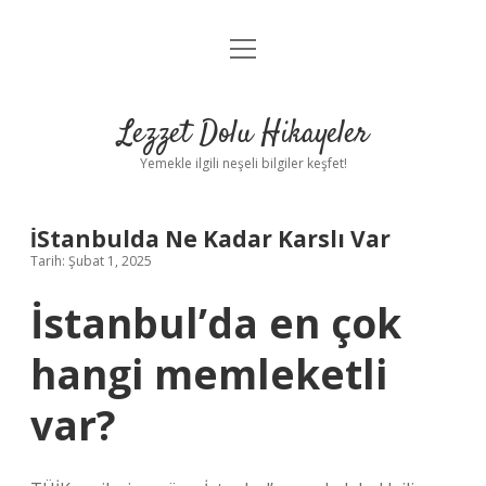
menüyü
Anasayfa
aç
Gizlilik Politikası
Lezzet Dolu Hikayeler
Yasal Uyarı
Yemekle ilgili neşeli bilgiler keşfet!
Hakkımızda
İStanbulda Ne Kadar Karslı Var
Tarih: Şubat 1, 2025
İstanbul’da en çok
hangi memleketli
var?