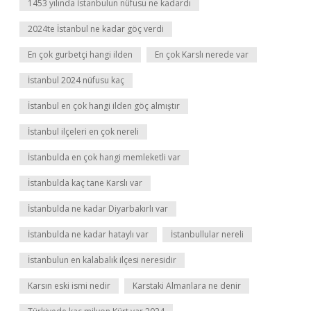
1453 yılında İstanbulun nüfusu ne kadardı
2024te İstanbul ne kadar göç verdi
En çok gurbetçi hangi ilden
En çok Karslı nerede var
İstanbul 2024 nüfusu kaç
İstanbul en çok hangi ilden göç almıştır
İstanbul ilçeleri en çok nereli
İstanbulda en çok hangi memleketli var
İstanbulda kaç tane Karslı var
İstanbulda ne kadar Diyarbakırlı var
İstanbulda ne kadar hataylı var
İstanbullular nereli
İstanbulun en kalabalık ilçesi neresidir
Karsın eski ismi nedir
Karstaki Almanlara ne denir