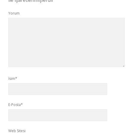
ile işaretlenmişlerdir
Yorum
İsim*
E-Posta*
Web Sitesi