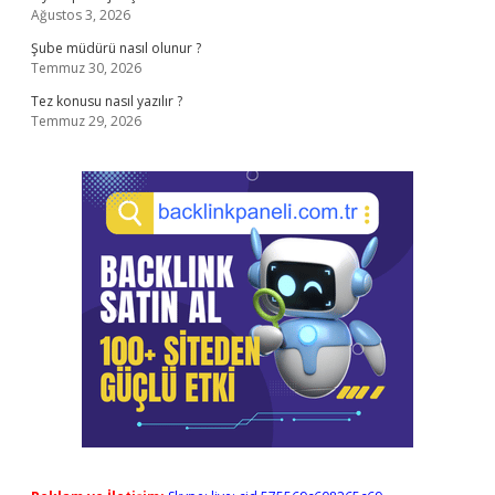
Ağustos 3, 2026
Şube müdürü nasıl olunur ?
Temmuz 30, 2026
Tez konusu nasıl yazılır ?
Temmuz 29, 2026