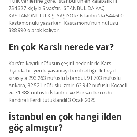
TÜİK verilerine göre, İstanbul’un en kalabalık ili
754.327 kişiyle Sivas’tır. İSTANBUL’DA KAÇ
KASTAMONULU KİŞİ YAŞIYOR? İstanbul’da 544.600
Kastamonulu yaşarken, Kastamonu’nun nüfusu
388.990 olarak kalıyor.
En çok Karslı nerede var?
Kars’ta kayıtlı nüfusun çeşitli nedenlerle Kars
dışında bir yerde yaşamayı tercih ettiği ilk beş il
sırasıyla 293.263 nüfuslu İstanbul, 91.703 nüfuslu
Ankara, 82.521 nüfuslu İzmir, 63.942 nüfuslu Kocaeli
ve 31.388 nüfuslu İstanbul ve Bursa illeri oldu.
Kandıralı Ferdi tutuklandı! 3 Ocak 2025
İstanbul en çok hangi ilden
göç almıştır?