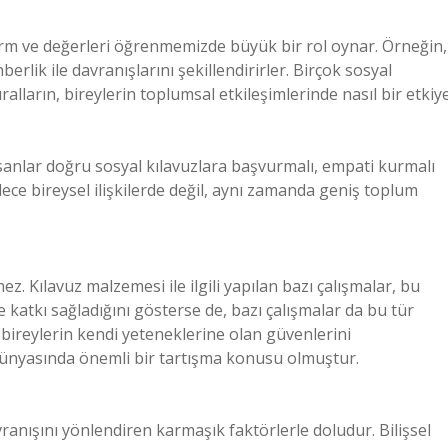
orm ve değerleri öğrenmemizde büyük bir rol oynar. Örneğin,
erlik ile davranışlarını şekillendirirler. Birçok sosyal
ralların, bireylerin toplumsal etkileşimlerinde nasıl bir etkiy
insanlar doğru sosyal kılavuzlara başvurmalı, empati kurmalı
dece bireysel ilişkilerde değil, aynı zamanda geniş toplum
z. Kılavuz malzemesi ile ilgili yapılan bazı çalışmalar, bu
 katkı sağladığını gösterse de, bazı çalışmalar da bu tür
e bireylerin kendi yeteneklerine olan güvenlerini
a dünyasında önemli bir tartışma konusu olmuştur.
ranışını yönlendiren karmaşık faktörlerle doludur. Bilişsel