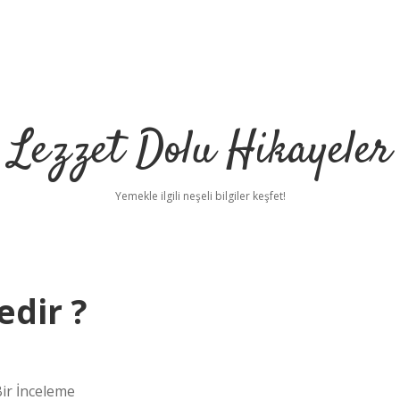
Lezzet Dolu Hikayeler
Yemekle ilgili neşeli bilgiler keşfet!
edir ?
Bir İnceleme