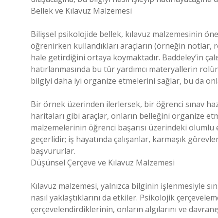
Bellek ve Kılavuz Malzemesi
Bilişsel psikolojide bellek, kılavuz malzemesinin öneml
öğrenirken kullandıkları araçların (örneğin notlar, 
hale getirdiğini ortaya koymaktadır. Baddeley’in çal
hatırlanmasında bu tür yardımcı materyallerin rolün
bilgiyi daha iyi organize etmelerini sağlar, bu da onl
Bir örnek üzerinden ilerlersek, bir öğrenci sınav hazı
haritaları gibi araçlar, onların belleğini organize et
malzemelerinin öğrenci başarısı üzerindeki olumlu e
geçerlidir; iş hayatında çalışanlar, karmaşık görevl
başvururlar.
Düşünsel Çerçeve ve Kılavuz Malzemesi
Kılavuz malzemesi, yalnızca bilginin işlenmesiyle sı
nasıl yaklaştıklarını da etkiler. Psikolojik çerçevele
çerçevelendirdiklerinin, onların algılarını ve davranış