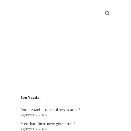
Sidebar
Son Yazılar
tulipbet giriş adresi
elexbett.n
Borsa İstanbul’da nasıl hesap açılır ?
Ağustos 6, 2026
Kredi kartı limiti neye göre artar ?
Ağustos 5, 2026