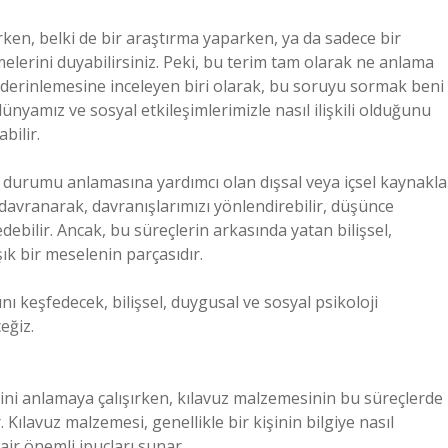
rken, belki de bir araştırma yaparken, ya da sadece bir
melerini duyabilirsiniz. Peki, bu terim tam olarak ne anlama
i derinlemesine inceleyen biri olarak, bu soruyu sormak beni
ünyamız ve sosyal etkileşimlerimizle nasıl ilişkili olduğunu
bilir.
 da durumu anlamasına yardımcı olan dışsal veya içsel kaynakla
 davranarak, davranışlarımızı yönlendirebilir, düşünce
edebilir. Ancak, bu süreçlerin arkasında yatan bilişsel,
k bir meselenin parçasıdır.
nı keşfedecek, bilişsel, duygusal ve sosyal psikoloji
eğiz.
lerini anlamaya çalışırken, kılavuz malzemesinin bu süreçlerde
 Kılavuz malzemesi, genellikle bir kişinin bilgiye nasıl
dair önemli ipuçları sunar.