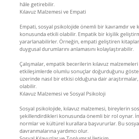
hâle getirebilir.
Kılavuz Malzemesi ve Empati
Empati, sosyal psikolojide önemli bir kavramdır ve k
konusunda etkili olabilir. Empatik bir kişilik gelişti
yararlanabilirler. Örneğin, empati geliştiren kitapla
duygusal durumlarını anlamasını kolaylaştırabilir.
Çalışmalar, empatik becerilerin kılavuz malzemeleri a
etkileşimlerde olumlu sonuçlar doğurduğunu göster
üzerinde nasıl bir etkisi olduğuna dair araştırmalar
olabilir.
Kılavuz Malzemesi ve Sosyal Psikoloji
Sosyal psikolojide, kılavuz malzemesi, bireylerin sosya
şekillendirdikleri konusunda önemli bir rol oynar. İn
normlar ve kültürel kurallara başvururlar. Bu sosyal
davranmalarına yardımcı olur.
Sosyal Kılavuzlar ve Toplumsal İletişim