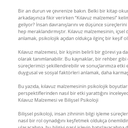
Bir an durun ve çevrenize bakın. Belki bir kitap oku
arkadaşınıza fikir verirken “Kılavuz malzemesi” keli
geliyor? İnsan davranışlarını ve düşünce süreçlerin
hep meraklandırmıştır. Kılavuz malzemesinin, içsel d
anlamak, psikolojik açıdan oldukça ilginç bir keşif ola
Kılavuz malzemesi, bir kişinin belirli bir görevi ya
olarak tanımlanabilir. Bu kaynaklar, bir rehber gibi
süreçlerimizi şekillendirebilir ve sonuçlarımıza etki 
duygusal ve sosyal faktörleri anlamak, daha karmaşı
Bu yazıda, kılavuz malzemesinin psikolojik boyutları
perspektiflerinden nasıl bir etki yarattığını inceleyec
Kılavuz Malzemesi ve Bilişsel Psikoloji
Bilişsel psikoloji, insan zihninin bilgi işleme süreç
nasıl bir rol oynadığını keşfetmek oldukça önemlidir.
ulaşacağına, bu bilgiyi nasıl işleyip hatırlayacağına 