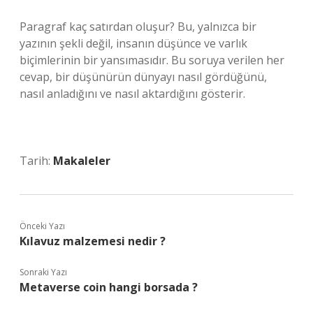
Paragraf kaç satırdan oluşur? Bu, yalnızca bir
yazının şekli değil, insanın düşünce ve varlık
biçimlerinin bir yansımasıdır. Bu soruya verilen her
cevap, bir düşünürün dünyayı nasıl gördüğünü,
nasıl anladığını ve nasıl aktardığını gösterir.
Tarih:
Makaleler
Önceki Yazı
Kılavuz malzemesi nedir ?
Sonraki Yazı
Metaverse coin hangi borsada ?