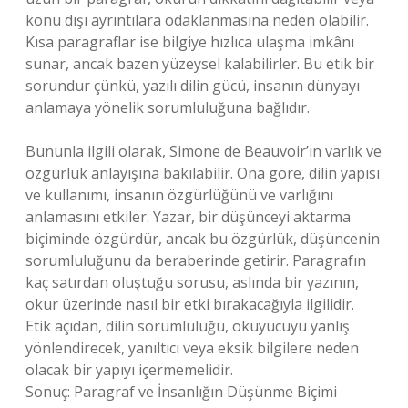
konu dışı ayrıntılara odaklanmasına neden olabilir.
Kısa paragraflar ise bilgiye hızlıca ulaşma imkânı
sunar, ancak bazen yüzeysel kalabilirler. Bu etik bir
sorundur çünkü, yazılı dilin gücü, insanın dünyayı
anlamaya yönelik sorumluluğuna bağlıdır.
Bununla ilgili olarak, Simone de Beauvoir’ın varlık ve
özgürlük anlayışına bakılabilir. Ona göre, dilin yapısı
ve kullanımı, insanın özgürlüğünü ve varlığını
anlamasını etkiler. Yazar, bir düşünceyi aktarma
biçiminde özgürdür, ancak bu özgürlük, düşüncenin
sorumluluğunu da beraberinde getirir. Paragrafın
kaç satırdan oluştuğu sorusu, aslında bir yazının,
okur üzerinde nasıl bir etki bırakacağıyla ilgilidir.
Etik açıdan, dilin sorumluluğu, okuyucuyu yanlış
yönlendirecek, yanıltıcı veya eksik bilgilere neden
olacak bir yapıyı içermemelidir.
Sonuç: Paragraf ve İnsanlığın Düşünme Biçimi