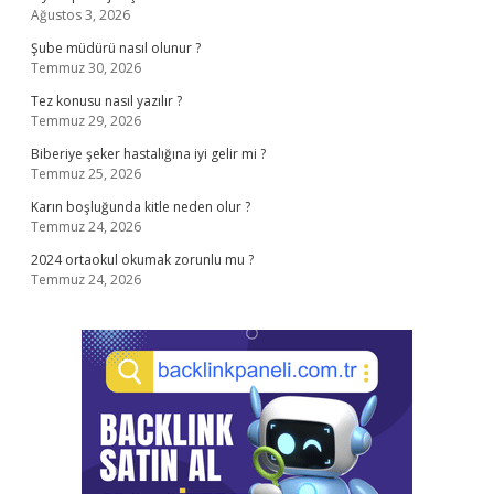
Ağustos 3, 2026
Şube müdürü nasıl olunur ?
Temmuz 30, 2026
Tez konusu nasıl yazılır ?
Temmuz 29, 2026
Biberiye şeker hastalığına iyi gelir mi ?
Temmuz 25, 2026
Karın boşluğunda kitle neden olur ?
Temmuz 24, 2026
2024 ortaokul okumak zorunlu mu ?
Temmuz 24, 2026