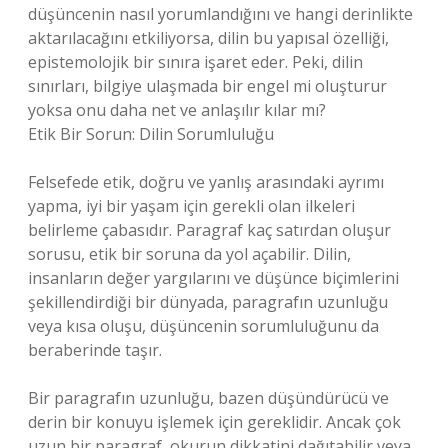
düşüncenin nasıl yorumlandığını ve hangi derinlikte
aktarılacağını etkiliyorsa, dilin bu yapısal özelliği,
epistemolojik bir sınıra işaret eder. Peki, dilin
sınırları, bilgiye ulaşmada bir engel mi oluşturur
yoksa onu daha net ve anlaşılır kılar mı?
Etik Bir Sorun: Dilin Sorumluluğu
Felsefede etik, doğru ve yanlış arasındaki ayrımı
yapma, iyi bir yaşam için gerekli olan ilkeleri
belirleme çabasıdır. Paragraf kaç satırdan oluşur
sorusu, etik bir soruna da yol açabilir. Dilin,
insanların değer yargılarını ve düşünce biçimlerini
şekillendirdiği bir dünyada, paragrafın uzunluğu
veya kısa oluşu, düşüncenin sorumluluğunu da
beraberinde taşır.
Bir paragrafın uzunluğu, bazen düşündürücü ve
derin bir konuyu işlemek için gereklidir. Ancak çok
uzun bir paragraf, okurun dikkatini dağıtabilir veya