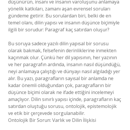
düşünürün, insanı ve insanın varoluşunu anlamaya
yönelik katkıları, zamanı aşan evrensel soruları
gündeme getirir. Bu sorulardan biri, belki de en
temel olanı, dilin yapısı ve insanın düşünce biçimiyle
ilgili bir sorudur: Paragraf kaç satırdan oluşur?
Bu soruya sadece yazılı dilin yapısal bir sorusu
olarak bakmak, felsefenin derinliklerine inmekten
kaçınmak olur. Çünkü her dil yapısının, her yazının
ve her paragrafın ardında, insanın nasıl düşündüğü,
neyi anlamaya çalıştığı ve dünyayı nasıl algıladığı yer
alır. Bu yazı, paragrafların sayısal bir anlamda ne
kadar önemli olduğundan çok, paragrafların bir
düşünce biçimi olarak ne ifade ettiğini incelemeyi
amaçlıyor. Dilin sınırlı yapısı içinde, paragrafların kaç
satırdan oluştuğu sorusu, ontolojik, epistemolojik
ve etik bir çerçevede sorgulanabilir.
Ontolojik Bir Sorun: Varlık ve Dilin İlişkisi