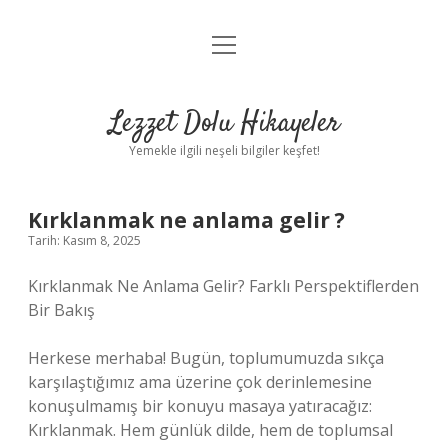
menüyü
Anasayfa
aç
Gizlilik Politikası
Lezzet Dolu Hikayeler
Yasal Uyarı
Yemekle ilgili neşeli bilgiler keşfet!
Hakkımızda
Kırklanmak ne anlama gelir ?
Tarih: Kasım 8, 2025
Kırklanmak Ne Anlama Gelir? Farklı Perspektiflerden
Bir Bakış
Herkese merhaba! Bugün, toplumumuzda sıkça
karşılaştığımız ama üzerine çok derinlemesine
konuşulmamış bir konuyu masaya yatıracağız:
Kırklanmak. Hem günlük dilde, hem de toplumsal