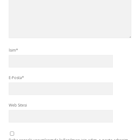
İsim*
E-Posta*
Web Sitesi