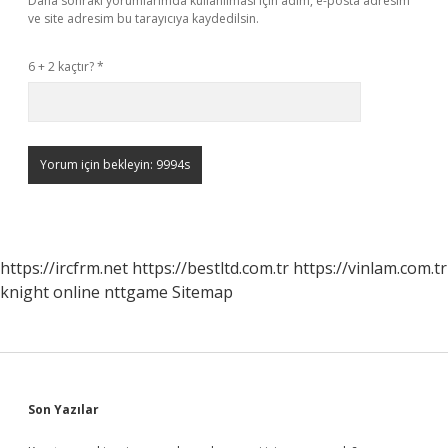
Daha sonraki yorumlarımda kullanılması için adım, e-posta adresim
ve site adresim bu tarayıcıya kaydedilsin.
6 + 2 kaçtır?
*
https://ircfrm.net
https://bestltd.com.tr
https://vinlam.com.tr
knight online
nttgame
Sitemap
Sidebar
Son Yazılar