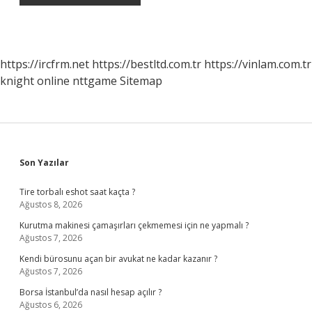
https://ircfrm.net
https://bestltd.com.tr
https://vinlam.com.tr
knight online
nttgame
Sitemap
Sidebar
Son Yazılar
Tire torbalı eshot saat kaçta ?
Ağustos 8, 2026
Kurutma makinesi çamaşırları çekmemesi için ne yapmalı ?
Ağustos 7, 2026
Kendi bürosunu açan bir avukat ne kadar kazanır ?
Ağustos 7, 2026
Borsa İstanbul’da nasıl hesap açılır ?
Ağustos 6, 2026