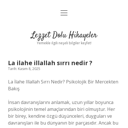
menüyü
Anasayfa
aç
Gizlilik Politikası
Lezzet Dolu Hikayeler
Yasal Uyarı
Yemekle ilgili neşeli bilgiler keşfet!
Hakkımızda
La ilahe illallah sırrı nedir ?
Tarih: Kasım 8, 2025
La İlahe Illallah Sırrı Nedir? Psikolojik Bir Mercekten
Bakış
İnsan davranışlarını anlamak, uzun yıllar boyunca
psikolojinin temel amaçlarından biri olmuştur. Her
bir birey, kendine özgü düşünceleri, duyguları ve
davranışları ile bu dünyanın bir parçasıdır. Ancak bu