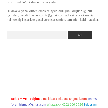
bu sorumluluğu kabul etmiş sayılırlar.
Hukuka ve yasal düzenlemelere aykırı olduğunu düşündüğünüz
içerikleri,
backlinkpanelicomtr@gmail.com
adresine bildirmeniz
halinde, ilgili içerikler yasal süre içerisinde sitemizden kaldırılacaktır.
Arama
xbett.net
Reklam ve İletişim:
E-mail:
backlinkpaneli@gmail.com
Teams:
forumhizmeti@gmail.com
Whatsapp: 0262 606 0 726
Telegram: