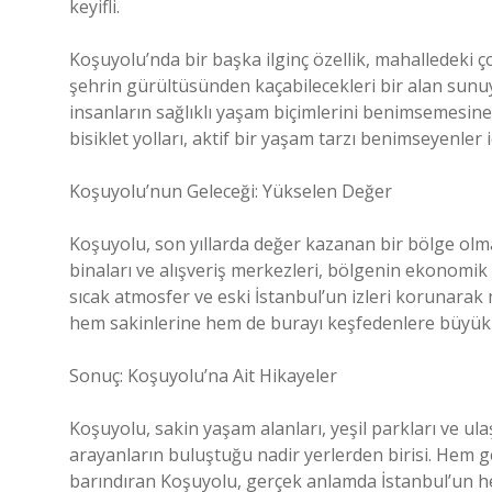
keyifli.
Koşuyolu’nda bir başka ilginç özellik, mahalledeki ço
şehrin gürültüsünden kaçabilecekleri bir alan sunuy
insanların sağlıklı yaşam biçimlerini benimsemesine
bisiklet yolları, aktif bir yaşam tarzı benimseyenler i
Koşuyolu’nun Geleceği: Yükselen Değer
Koşuyolu, son yıllarda değer kazanan bir bölge olma y
binaları ve alışveriş merkezleri, bölgenin ekonomi
sıcak atmosfer ve eski İstanbul’un izleri korunara
hem sakinlerine hem de burayı keşfedenlere büyük 
Sonuç: Koşuyolu’na Ait Hikayeler
Koşuyolu, sakin yaşam alanları, yeşil parkları ve ul
arayanların buluştuğu nadir yerlerden birisi. Hem g
barındıran Koşuyolu, gerçek anlamda İstanbul’un h