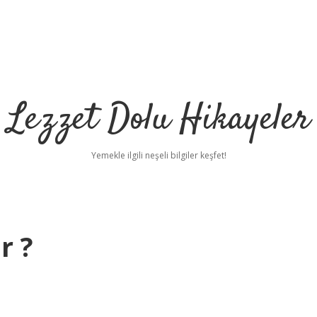
Lezzet Dolu Hikayeler
Yemekle ilgili neşeli bilgiler keşfet!
r ?