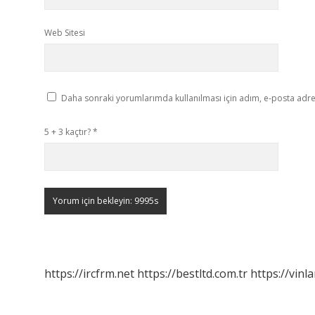
Web Sitesi
Daha sonraki yorumlarımda kullanılması için adım, e-posta adres
5 + 3 kaçtır?
*
https://ircfrm.net
https://bestltd.com.tr
https://vinl