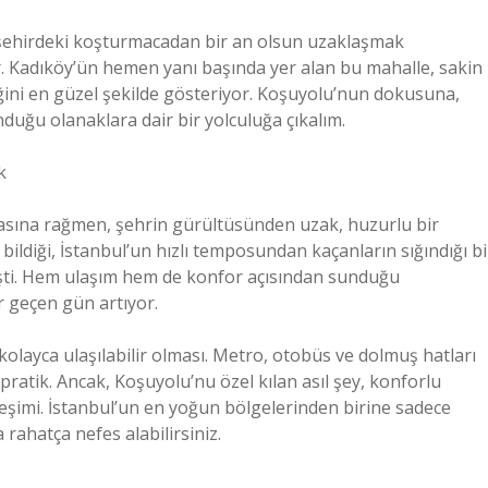
, şehirdeki koşturmacadan bir an olsun uzaklaşmak
ur. Kadıköy’ün hemen yanı başında yer alan bu mahalle, sakin
ğini en güzel şekilde gösteriyor. Koşuyolu’nun dokusuna,
uğu olanaklara dair bir yolculuğa çıkalım.
k
asına rağmen, şehrin gürültüsünden uzak, huzurlu bir
bildiği, İstanbul’un hızlı temposundan kaçanların sığındığı bi
eşti. Hem ulaşım hem de konfor açısından sunduğu
r geçen gün artıyor.
 kolayca ulaşılabilir olması. Metro, otobüs ve dolmuş hatları
pratik. Ancak, Koşuyolu’nu özel kılan asıl şey, konforlu
eşimi. İstanbul’un en yoğun bölgelerinden birine sadece
ahatça nefes alabilirsiniz.