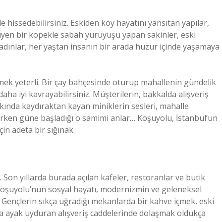
e hissedebilirsiniz. Eskiden köy hayatını yansıtan yapılar,
en bir köpekle sabah yürüyüşü yapan sakinler, eski
adınlar, her yaştan insanın bir arada huzur içinde yaşamaya
mek yeterli. Bir çay bahçesinde oturup mahallenin gündelik
aha iyi kavrayabilirsiniz. Müşterilerin, bakkalda alışveriş
ında kaydıraktan kayan miniklerin sesleri, mahalle
arken güne başladığı o samimi anlar… Koşuyolu, İstanbul’un
çin adeta bir sığınak.
 Son yıllarda burada açılan kafeler, restoranlar ve butik
Koşuyolu’nun sosyal hayatı, modernizmin ve geleneksel
 Gençlerin sıkça uğradığı mekanlarda bir kahve içmek, eski
ayak uyduran alışveriş caddelerinde dolaşmak oldukça