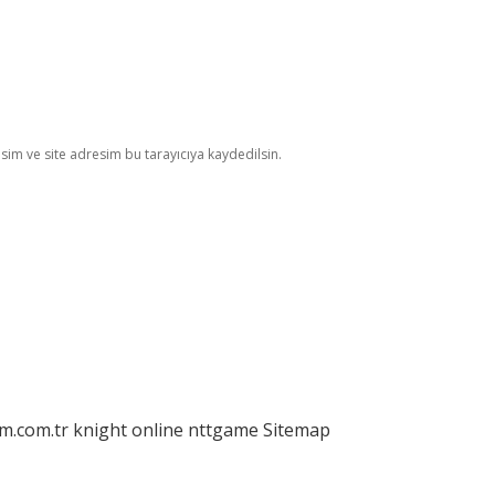
im ve site adresim bu tarayıcıya kaydedilsin.
am.com.tr
knight online
nttgame
Sitemap