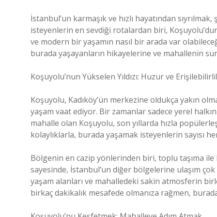
İstanbul’un karmaşık ve hızlı hayatından sıyrılmak
isteyenlerin en sevdiği rotalardan biri, Koşuyolu’d
ve modern bir yaşamın nasıl bir arada var olabilece
burada yaşayanların hikayelerine ve mahallenin sund
Koşuyolu’nun Yükselen Yıldızı: Huzur ve Erişilebilirli
Koşuyolu, Kadıköy’ün merkezine oldukça yakın olm
yaşam vaat ediyor. Bir zamanlar sadece yerel halkın 
mahalle olan Koşuyolu, son yıllarda hızla popülerl
kolaylıklarla, burada yaşamak isteyenlerin sayısı he
Bölgenin en cazip yönlerinden biri, toplu taşıma ile
sayesinde, İstanbul’un diğer bölgelerine ulaşım çok 
yaşam alanları ve mahalledeki sakin atmosferin birl
birkaç dakikalık mesafede olmanıza rağmen, burada r
Koşuyolu’nu Keşfetmek: Mahalleye Adım Atmak