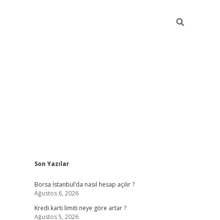
Sidebar
Son Yazılar
tulipbet giriş adresi
elexb
Borsa İstanbul’da nasıl hesap açılır ?
Ağustos 6, 2026
Kredi kartı limiti neye göre artar ?
Ağustos 5, 2026