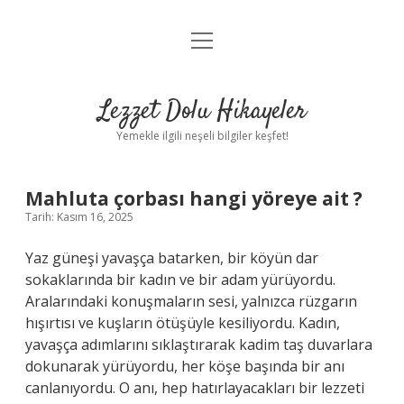
menüyü
Anasayfa
aç
Gizlilik Politikası
Lezzet Dolu Hikayeler
Yasal Uyarı
Yemekle ilgili neşeli bilgiler keşfet!
Hakkımızda
Mahluta çorbası hangi yöreye ait ?
Tarih: Kasım 16, 2025
Yaz güneşi yavaşça batarken, bir köyün dar
sokaklarında bir kadın ve bir adam yürüyordu.
Aralarındaki konuşmaların sesi, yalnızca rüzgarın
hışırtısı ve kuşların ötüşüyle kesiliyordu. Kadın,
yavaşça adımlarını sıklaştırarak kadim taş duvarlara
dokunarak yürüyordu, her köşe başında bir anı
canlanıyordu. O anı, hep hatırlayacakları bir lezzeti