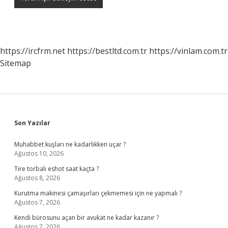
https://ircfrm.net
https://bestltd.com.tr
https://vinlam.com.tr
Sitemap
Sidebar
Son Yazılar
Muhabbet kuşları ne kadarlıkken uçar ?
Ağustos 10, 2026
Tire torbalı eshot saat kaçta ?
Ağustos 8, 2026
Kurutma makinesi çamaşırları çekmemesi için ne yapmalı ?
Ağustos 7, 2026
Kendi bürosunu açan bir avukat ne kadar kazanır ?
Ağustos 7, 2026