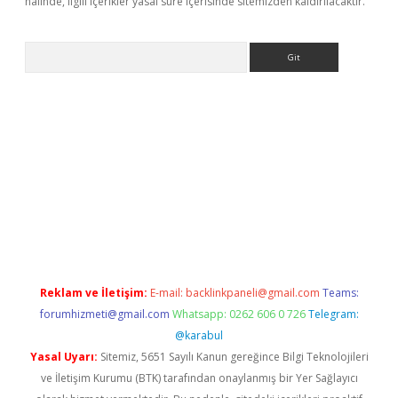
halinde, ilgili içerikler yasal süre içerisinde sitemizden kaldırılacaktır.
Arama
exbett.net
Reklam ve İletişim:
E-mail:
backlinkpaneli@gmail.com
Teams:
forumhizmeti@gmail.com
Whatsapp: 0262 606 0 726
Telegram:
@karabul
Yasal Uyarı:
Sitemiz, 5651 Sayılı Kanun gereğince Bilgi Teknolojileri
ve İletişim Kurumu (BTK) tarafından onaylanmış bir Yer Sağlayıcı