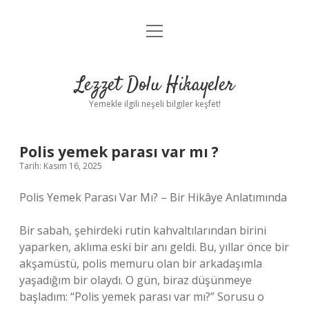
menüyü
Anasayfa
aç
Gizlilik Politikası
Lezzet Dolu Hikayeler
Yasal Uyarı
Yemekle ilgili neşeli bilgiler keşfet!
Hakkımızda
Polis yemek parası var mı ?
Tarih: Kasım 16, 2025
Polis Yemek Parası Var Mı? – Bir Hikâye Anlatımında
Bir sabah, şehirdeki rutin kahvaltılarından birini
yaparken, aklıma eski bir anı geldi. Bu, yıllar önce bir
akşamüstü, polis memuru olan bir arkadaşımla
yaşadığım bir olaydı. O gün, biraz düşünmeye
başladım: “Polis yemek parası var mı?” Sorusu o